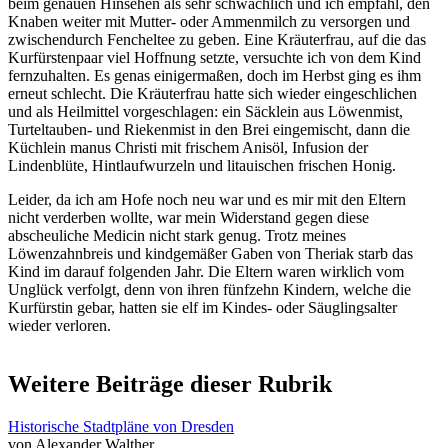
beim genauen Hinsehen als sehr schwächlich und ich empfahl, den
Knaben weiter mit Mutter- oder Ammenmilch zu versorgen und
zwischendurch Fencheltee zu geben. Eine Kräuterfrau, auf die das
Kurfürstenpaar viel Hoffnung setzte, versuchte ich von dem Kind
fernzuhalten. Es genas einigermaßen, doch im Herbst ging es ihm
erneut schlecht. Die Kräuterfrau hatte sich wieder eingeschlichen
und als Heilmittel vorgeschlagen: ein Säcklein aus Löwenmist,
Turteltauben- und Riekenmist in den Brei eingemischt, dann die
Küchlein manus Christi mit frischem Anisöl, Infusion der
Lindenblüte, Hintlaufwurzeln und litauischen frischen Honig.
Leider, da ich am Hofe noch neu war und es mir mit den Eltern
nicht verderben wollte, war mein Widerstand gegen diese
abscheuliche Medicin nicht stark genug. Trotz meines
Löwenzahnbreis und kindgemäßer Gaben von Theriak starb das
Kind im darauf folgenden Jahr. Die Eltern waren wirklich vom
Unglück verfolgt, denn von ihren fünfzehn Kindern, welche die
Kurfürstin gebar, hatten sie elf im Kindes- oder Säuglingsalter
wieder verloren.
Weitere Beiträge dieser Rubrik
Historische Stadtpläne von Dresden
von Alexander Walther