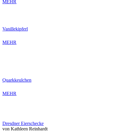
MEHR
Vanillekipferl
MEHR
Quarkkeulchen
MEHR
Dresdner Eierschecke
von Kathleen Reinhardt